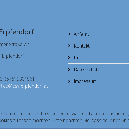
Erpfendorf
Anfahrt
rger Straße 72
Kontakt
 Erpfendorf
Links
Datenschutz
+43 (676) 5801961
Impressum
ffice@esv-erpfendorf.at
essenziell für den Betrieb der Seite, während andere uns helfe
ookies zulassen möchten. Bitte beachten Sie, dass bei einer Abl